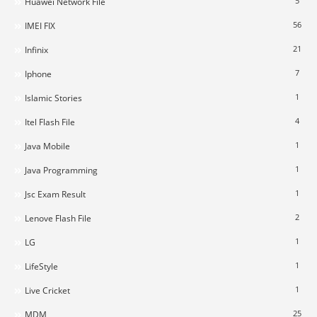
5
Huawei Network File
56
IMEI FIX
21
Infinix
7
Iphone
1
Islamic Stories
4
Itel Flash File
1
Java Mobile
1
Java Programming
1
Jsc Exam Result
2
Lenove Flash File
1
LG
1
LifeStyle
1
Live Cricket
25
MDM