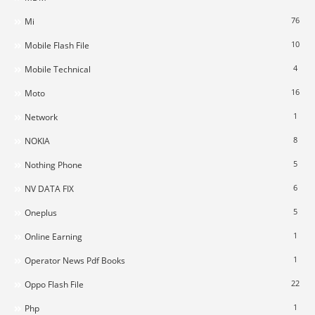
76
Mi
10
Mobile Flash File
4
Mobile Technical
16
Moto
1
Network
8
NOKIA
5
Nothing Phone
6
NV DATA FIX
5
Oneplus
1
Online Earning
1
Operator News Pdf Books
22
Oppo Flash File
1
Php