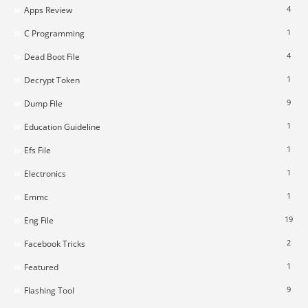
4
Apps Review
1
C Programming
4
Dead Boot File
1
Decrypt Token
9
Dump File
1
Education Guideline
1
Efs File
1
Electronics
1
Emmc
19
Eng File
2
Facebook Tricks
1
Featured
9
Flashing Tool