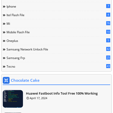
7
Iphone
4
Itel Flash File
76
Mi
10
Mobile Flash File
5
Oneplus
42
Samsang Network Unlock File
25
Samsang Frp
43
Tecno
Chocolate Cake
Huawei Fastboot Info Tool Free 100% Working
April 17, 2024