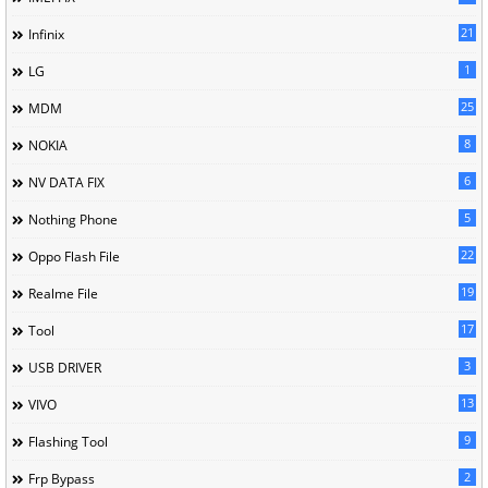
21
Infinix
1
LG
25
MDM
8
NOKIA
6
NV DATA FIX
5
Nothing Phone
22
Oppo Flash File
19
Realme File
17
Tool
3
USB DRIVER
13
VIVO
9
Flashing Tool
2
Frp Bypass