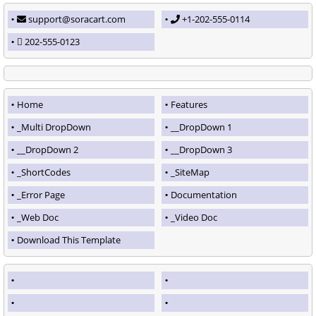
support@soracart.com
+1-202-555-0114
202-555-0123
Home
Features
_Multi DropDown
__DropDown 1
__DropDown 2
__DropDown 3
_ShortCodes
_SiteMap
_Error Page
Documentation
_Web Doc
_Video Doc
Download This Template