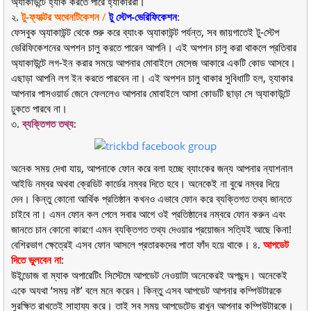
অ্যাকাউন্টে হ্যাক করতে পারে হ্যাকাররা।
২.
টু-ফ্যাক্টর অথেনটিকেশন
/
টু স্টেপ-ভেরিফিকেশন
:
ফেসবুক অ্যাকাউন্ট থেকে শুরু করে ব্যাংক অ্যাকাউন্ট পর্যন্ত, সব জায়গাতেই টু-স্টেপ
ভেরিফিকেশনের অপশন চালু করতে পারেন আপনি। এই অপশন চালু করা থাকলে প্রতিবার
অ্যাকাউন্টে লগ-ইন করার সময়ে আপনার মোবাইলে মেসেজ আকারে একটি কোড আসবে।
এছাড়া আপনি লগ ইন করতে পারবেন না। এই অপশন চালু থাকার সুবিধাটি হল, হ্যাকার
আপনার পাসওয়ার্ড জেনে ফেললেও আপনার মোবাইলে আসা কোডটি ছাড়া সে অ্যাকাউন্টে
ঢুকতে পারবে না।
৩.
ব্যক্তিগত তথ্য
:
অনেক সময় দেখা যায়, আপনাকে ফোন করে বলা হচ্ছে ব্যাংকের জন্য আপনার ন্যাশনাল
আইডি নম্বর অথবা ক্রেডিট কার্ডের নম্বর দিতে হবে। অনেকেই না বুঝে নম্বর দিয়ে
দেন। কিন্তু কোনো আর্থিক প্রতিষ্ঠান কখনও এভাবে ফোন করে ব্যক্তিগত তথ্য জানতে
চাইবে না। এমন ফোন কল পেলে সবার আগে ওই প্রতিষ্ঠানের নম্বরে ফোন করুন এবং
জানতে চান কোনো কারণে এমন ব্যক্তিগত তথ্য দেওয়ার প্রয়োজন সত্যিই আছে কিনা!
বেশিরভাগ ক্ষেত্রেই এসব ফোন আসলে প্রতারকদের পাতা ফাঁদ হয়ে থাকে। ৪.
আপডেট
দিতে ভুলবেন না
:
উইন্ডোজ বা ম্যাক অপারেটিং সিস্টেমে আপডেট নেওয়াটা অনেকেরই অপছন্দ। অনেকেই
একে অযথা ‘সময় নষ্ট’ বলে মনে করেন। কিন্তু এসব আপডেট আপনার কম্পিউটারকে
সুরক্ষিত রাখতেই সাহায্য করে। তাই সব সময় আপডেটেড রাখুন আপনার কম্পিউটারকে।