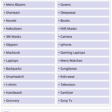
Mens Blazers
Gowns
Sherwani
Sleepwear
Novels
Books
Nebulizers
N95 Masks
3M Masks
Camera
Slippers
Iphone
Macbook
Gaming Laptops
Laptops
Mens Watches
Backpacks
Sunglasses
Smartwatch
Kids wear
t-shirts
Television
Handwash
Sanitizer
Groccery
Sony Tv