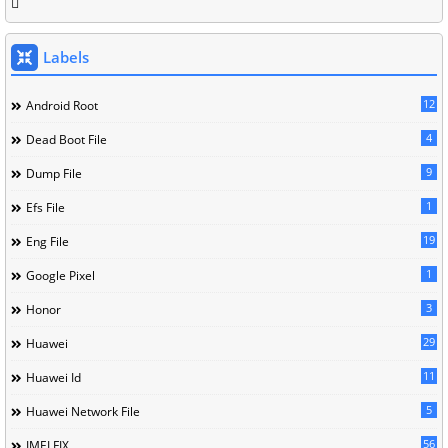
Labels
12
Android Root
4
Dead Boot File
9
Dump File
1
Efs File
19
Eng File
1
Google Pixel
3
Honor
29
Huawei
11
Huawei Id
5
Huawei Network File
56
IMEI FIX