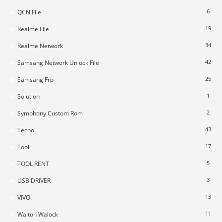
6
QCN File
19
Realme File
34
Realme Network
42
Samsang Network Unlock File
25
Samsang Frp
1
Solution
2
Symphony Custom Rom
43
Tecno
17
Tool
5
TOOL RENT
3
USB DRIVER
13
VIVO
11
Walton Walock