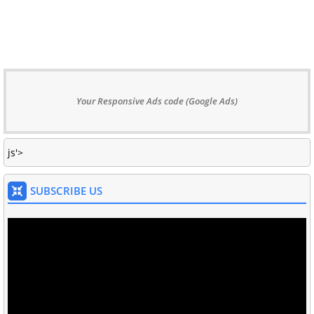
Your Responsive Ads code (Google Ads)
js'>
SUBSCRIBE US