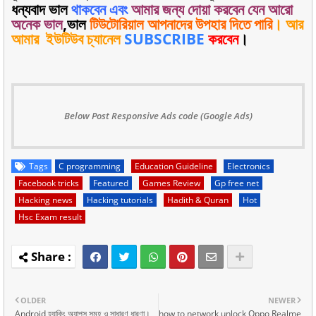
ধন্যবাদ ভাল
থাকবেন এবং
আমার জন্য দোয়া করবেন যেন আরো
অনেক ভাল
,ভাল
টিউটোরিয়াল আপনাদের উপহার দিতে পারি
।
আর
আমার
ইউটিউব চ্যানেল
SUBSCRIBE
করবেন
।
Below Post Responsive Ads code (Google Ads)
Tags
C programming
Education Guideline
Electronics
Facebook tricks
Featured
Games Review
Gp free net
Hacking news
Hacking tutorials
Hadith & Quran
Hot
Hsc Exam result
OLDER
NEWER
Android হ্যাকিং অ্যাপস সমূহ ও সাধারণ ধারণা।
how to network unlock Oppo Realme