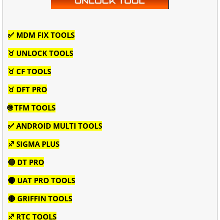
✅ MDM FIX TOOLS
♉ UNLOCK TOOLS
♉ CF TOOLS
♉ DFT PRO
🌐 TFM TOOLS
✅ ANDROID MULTI TOOLS
♐ SIGMA PLUS
🔵 DT PRO
🔴 UAT PRO TOOLS
🟡 GRIFFIN TOOLS
♐ RTC TOOLS