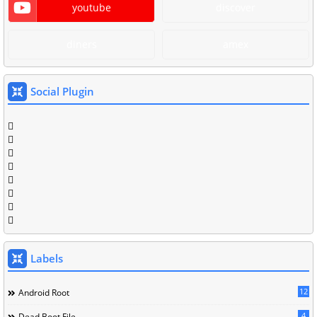
youtube
discover
diners
amex
Social Plugin
Labels
12
Android Root
4
Dead Boot File