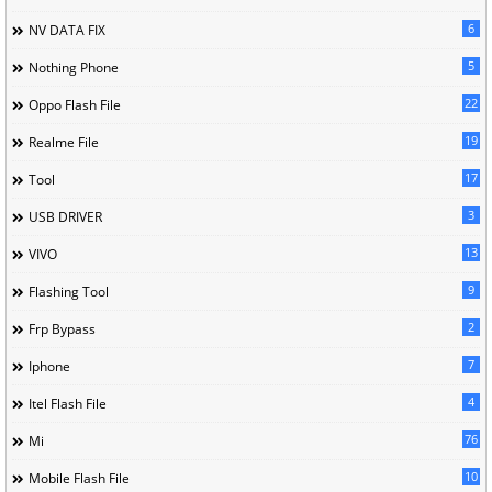
6
NV DATA FIX
5
Nothing Phone
22
Oppo Flash File
19
Realme File
17
Tool
3
USB DRIVER
13
VIVO
9
Flashing Tool
2
Frp Bypass
7
Iphone
4
Itel Flash File
76
Mi
10
Mobile Flash File