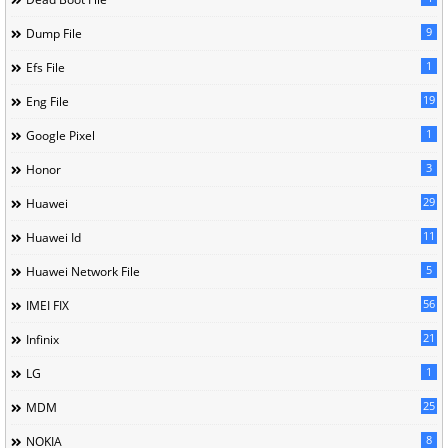
9
Dump File
1
Efs File
19
Eng File
1
Google Pixel
3
Honor
29
Huawei
11
Huawei Id
5
Huawei Network File
56
IMEI FIX
21
Infinix
1
LG
25
MDM
8
NOKIA