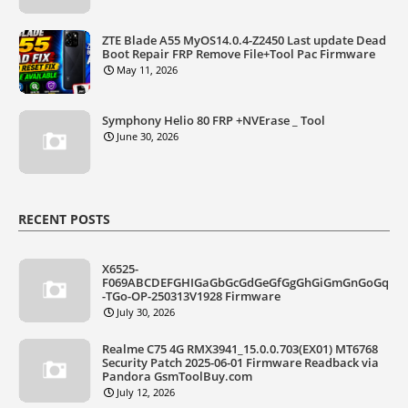
ZTE Blade A55 MyOS14.0.4-Z2450 Last update Dead
Boot Repair FRP Remove File+Tool Pac Firmware
May 11, 2026
Symphony Helio 80 FRP +NVErase _ Tool
June 30, 2026
RECENT POSTS
X6525-
F069ABCDEFGHIGaGbGcGdGeGfGgGhGiGmGnGoGq
-TGo-OP-250313V1928 Firmware
July 30, 2026
Realme C75 4G RMX3941_15.0.0.703(EX01) MT6768
Security Patch 2025-06-01 Firmware Readback via
Pandora GsmToolBuy.com
July 12, 2026