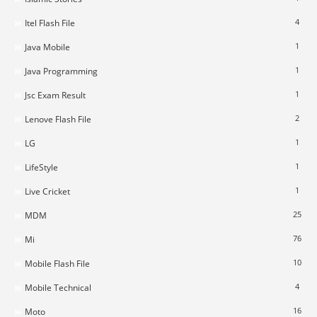
4
Itel Flash File
1
Java Mobile
1
Java Programming
1
Jsc Exam Result
2
Lenove Flash File
1
LG
1
LifeStyle
1
Live Cricket
25
MDM
76
Mi
10
Mobile Flash File
4
Mobile Technical
16
Moto