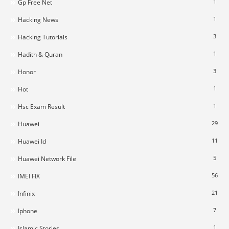
1
Gp Free Net
1
Hacking News
3
Hacking Tutorials
1
Hadith & Quran
3
Honor
1
Hot
1
Hsc Exam Result
29
Huawei
11
Huawei Id
5
Huawei Network File
56
IMEI FIX
21
Infinix
7
Iphone
1
Islamic Stories