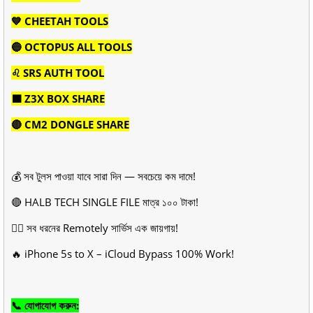
💙 CHEETAH TOOLS
🔵 OCTOPUS ALL TOOLS
♌ SRS AUTH TOOL
🟪 Z3X BOX SHARE
🔴 CM2 DONGLE SHARE
💰 সব টুলস পাওয়া যাবে সারা দিন — সবচেয়ে কম দামে!
🔴 HALB TECH SINGLE FILE মাত্র ১০০ টাকা!
❤️‍🔥 সব ধরনের Remotely সার্ভিস এক জায়গায়!
🔥 iPhone 5s to X – iCloud Bypass 100% Work!
📞 যোগাযোগ করুন: