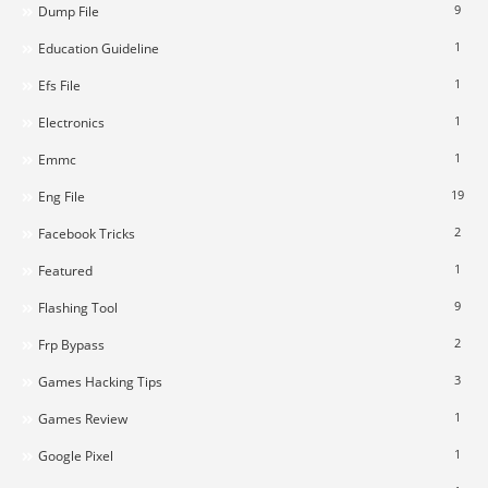
9
Dump File
1
Education Guideline
1
Efs File
1
Electronics
1
Emmc
19
Eng File
2
Facebook Tricks
1
Featured
9
Flashing Tool
2
Frp Bypass
3
Games Hacking Tips
1
Games Review
1
Google Pixel