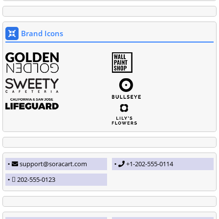
Brand Icons
support@soracart.com
+1-202-555-0114
202-555-0123